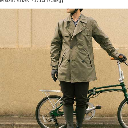
 size / KHAKI / 171cm / 58kg】