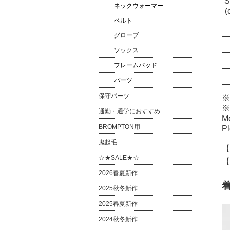
S
ネックウォーマー
(
ベルト
グローブ
ソックス
フレームパッド
パーツ
保守パーツ
※
※
通勤・通学におすすめ
Me
BROMPTON用
Pl
鬼起毛
【
☆★SALE★☆
【
2026春夏新作
2025秋冬新作
2025春夏新作
2024秋冬新作