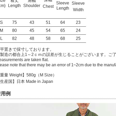
ize
着丈
肩幅
Sleeve
Sleeve
cm)
Length
Shoulder
Chest
Length
Width
S
75
43
51
64
23
M
80
45
54
65
24
L
82
48
58
68
25
平置きで採寸しております。
製造の都合上1～2ｃｍの誤差が生じることがございます。ご
asurements are taken flat.
ease note that there may be an error of 1~2cm due to the manuf
重量 Weight】580g（M Size）
生産国】日本 Made in Japan
着用例