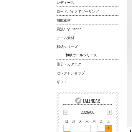
レディース
ロードバイクでツーリング
機能素材
風流furyu fabric
デニム素材
和紙シリーズ
和紙ウールシリーズ
冊子・カタログ
セレクトショップ
ギフト
2026/08
日
月
火
水
木
金
土
1