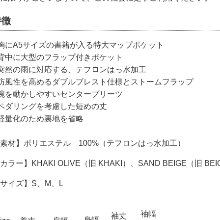
特徴
胸にA5サイズの書籍が入る特大マップポケット
背中に大型のフラップ付きポケット
突然の雨に対応する、テフロンはっ水加工
防風性を高めるダブルブレスト仕様とストームフラップ
腕を動かしやすいセンタープリーツ
ペダリングを考慮した短めの丈
軽量化のため裏地を省略
素材】ポリエステル 100%（テフロンはっ水加工）
カラー】KHAKI OLIVE（旧 KHAKI）、SAND BEIGE（旧 BEI
サイズ】S、M、L
袖幅
袖丈
身幅