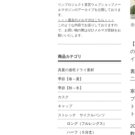
リンプロジェクト直営ウェブショップメー
ルマガジンのアーカイブを公開しておりま
す。
＞＞＞過去のメルマガはこちら＜＜＜
※
このような内容でお送りしておりますの
で、お買い物の際はぜひメルマガ登録をお
願いいたします。
【
の
商品カテゴリ
イ
真夏の速乾ドライ素材
裏
二
季節【春～夏】
季節【秋～冬】
寒
カスク
プ
ト
キャップ
ト
ストレッチ サイクルパンツ
ロング（フルレングス）
2
ハーフ（５分丈）
数