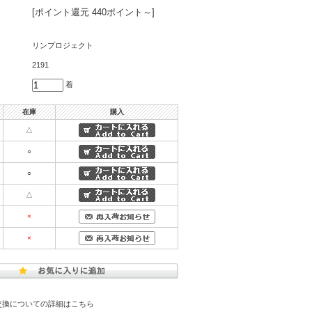
[ポイント還元 440ポイント～]
リンプロジェクト
2191
着
在庫
購入
△
○
○
△
×
×
交換についての詳細はこちら