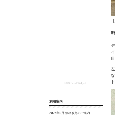
【
デ
イ
目
左
な
ト
RSS Feed Widget
利用案内
2026年9月 価格改定のご案内