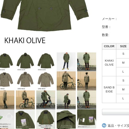
メーカー：
型番：
数量:
COLOR
SIZE
S
KHAKI
M
OLIVE
L
S
SAND B
M
EIGE
L
返品・サイズ