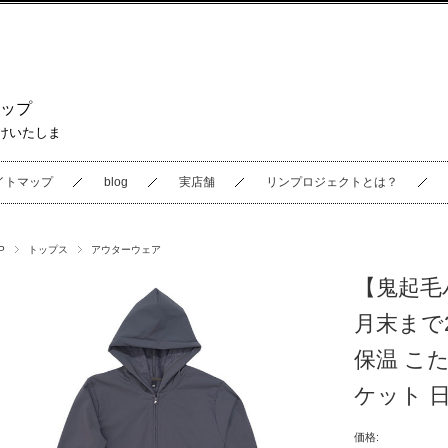
ップ
けいたしま
イトマップ
blog
実店舗
リンプロジェクトとは？
P
トップス
アウターウェア
【鬼起毛
月末まで
保温 こ
ケット 日本
価格: