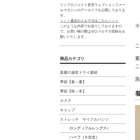
リンプロジェクト直営ウェブショップメー
ルマガジンのアーカイブを公開しておりま
す。
＞＞＞過去のメルマガはこちら＜＜＜
※
このような内容でお送りしておりますの
で、お買い物の際はぜひメルマガ登録をお
願いいたします。
こ
素
商品カテゴリ
こ
真夏の速乾ドライ素材
急
季節【春～夏】
季節【秋～冬】
カスク
キャップ
ストレッチ サイクルパンツ
ロング（フルレングス）
ハーフ（５分丈）