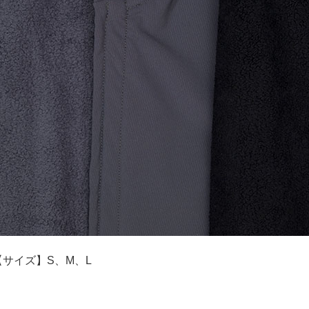
サイズ】S、M、L