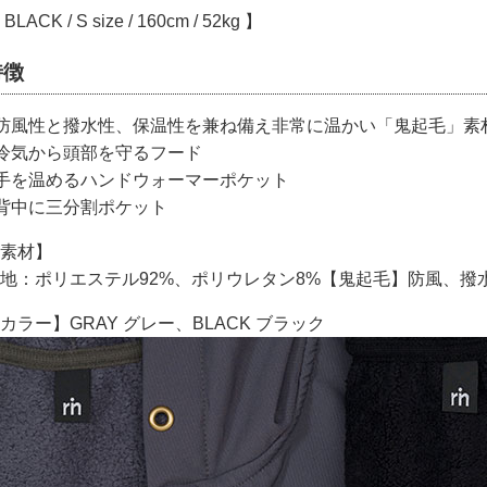
BLACK / S size / 160cm / 52kg 】
特徴
防風性と撥水性、保温性を兼ね備え非常に温かい「鬼起毛」素
冷気から頭部を守るフード
手を温めるハンドウォーマーポケット
背中に三分割ポケット
素材】
地：ポリエステル92%、ポリウレタン8%【鬼起毛】防風、撥
カラー】GRAY グレー、BLACK ブラック