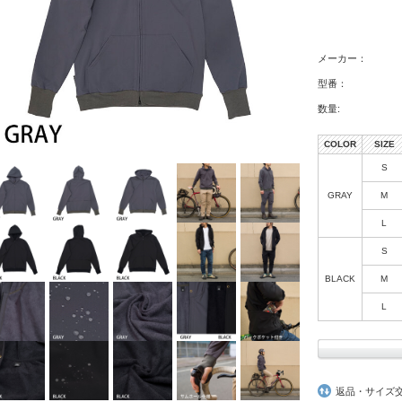
メーカー：
型番：
数量:
COLOR
SIZE
S
GRAY
M
L
S
BLACK
M
L
返品・サイズ