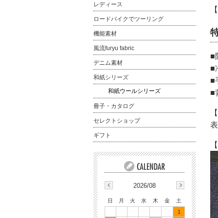
レディース
【 
ロードバイクでツーリング
機能素材
風流furyu fabric
■
デニム素材
■
和紙シリーズ
■
和紙ウールシリーズ
■
冊子・カタログ
【
セレクトショップ
表
ギフト
【
2026/08
日
月
火
水
木
金
土
1