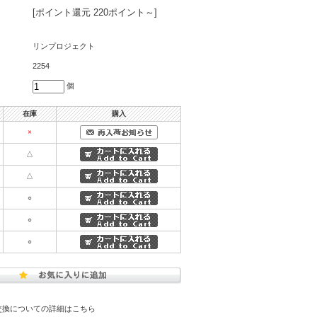
[ポイント還元 220ポイント～]
リンプロジェクト
2254
個
在庫
購入
×
△
△
○
○
○
交換についての詳細はこちら