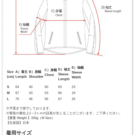
E）袖幅
D）袖丈
C）身幅
Size
A）着丈
B）肩幅
Sleeve
Sleeve
Chest
(cm)
Length
Shoulder
Width
Length
S
64
40
50
63
23
M
67
43
53
65
24
L
70
46
56
67
25
※平置きで採寸しております。
※製造の都合上1～2ｃｍの誤差が生じることがございます。ご了承ください。
【重量 Weight 】330g（M Size）
【生産国】日本
着用サイズ