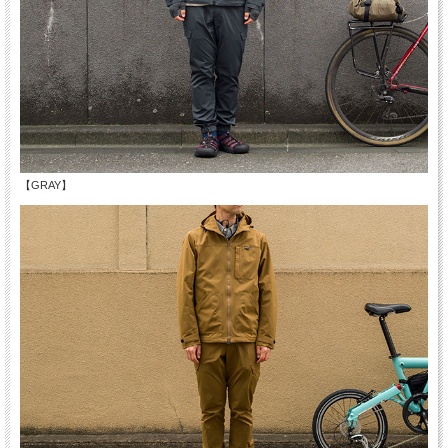
【GRAY】