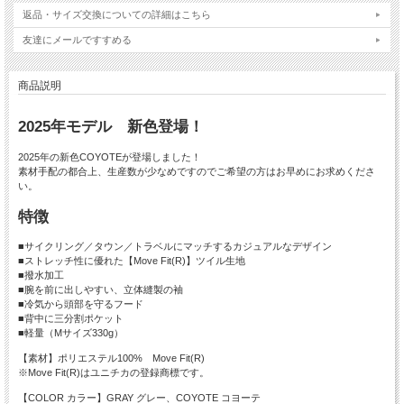
返品・サイズ交換についての詳細はこちら
友達にメールですすめる
商品説明
2025年モデル 新色登場！
2025年の新色COYOTEが登場しました！
素材手配の都合上、生産数が少なめですのでご希望の方はお早めにお求めくださ
い。
特徴
■サイクリング／タウン／トラベルにマッチするカジュアルなデザイン
■ストレッチ性に優れた【Move Fit(R)】ツイル生地
■撥水加工
■腕を前に出しやすい、立体縫製の袖
■冷気から頭部を守るフード
■背中に三分割ポケット
■軽量（Mサイズ330g）
【素材】ポリエステル100% Move Fit(R)
※Move Fit(R)はユニチカの登録商標です。
【COLOR カラー】GRAY グレー、COYOTE コヨーテ