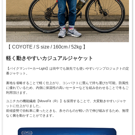
【 COYOTE / S size / 160cm / 52kg 】
軽く動きやすいカジュアルジャケット
【バイクマンパーカーLight】は街中でも旅先でも使いやすいリンプロジェクトの定
番ジャケット。
裏地を省略することで軽く仕上がり、コンパクトに畳んで持ち運びが可能。防風性
に優れているため、内側に保温性の高いセーターなどを組み合わせることで冬もご
利用頂けます。
ユニチカの機能繊維【MoveFit（R）】を採用することで、大変動きやすいジャケ
ットに仕上がりました。
前傾姿勢で自転車に乗ったときも、糸そのものが軽い力で伸び縮みするため、無理
なく腕を動かすことができます。