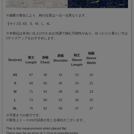
※裁断の都合により、柄の位置は一点一点異なります。
【サイズ】XS、S、M、L、XL
※本製品は未洗い仕上げのためお洗濯で縮む可能性があり、ゆったりと着たい方は
1サイズアップをおすすめします。
袖幅
袖丈
肩幅
着丈
身幅
Sleeve
Size(cm)
Sleeve
Shoulder
Length
Chest
Width
Length
XS
67
48
42
23
20
S
69
50
45
24
21
M
71
54
48
25
23
L
73
58
52
26
25
XL
75
62
56
27
27
※平置きでの採寸です。
※製造上１～２cmの誤差が生じる場合がございます。
This is the measurement when placed flat.
There may be an error of 1~2cm in manufacturing.