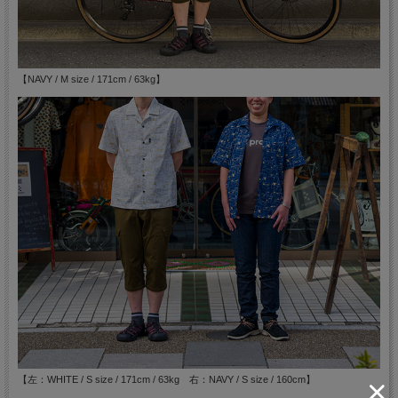
【NAVY / M size / 171cm / 63kg】
【左：WHITE / S size / 171cm / 63kg 右：NAVY / S size / 160cm】