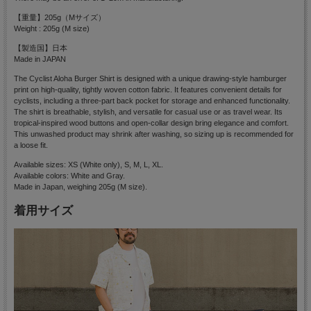
【重量】205g（Mサイズ）
Weight : 205g (M size)
【製造国】日本
Made in JAPAN
The Cyclist Aloha Burger Shirt is designed with a unique drawing-style hamburger
print on high-quality, tightly woven cotton fabric. It features convenient details for
cyclists, including a three-part back pocket for storage and enhanced functionality.
The shirt is breathable, stylish, and versatile for casual use or as travel wear. Its
tropical-inspired wood buttons and open-collar design bring elegance and comfort.
This unwashed product may shrink after washing, so sizing up is recommended for
a loose fit.
Available sizes: XS (White only), S, M, L, XL.
Available colors: White and Gray.
Made in Japan, weighing 205g (M size).
着用サイズ