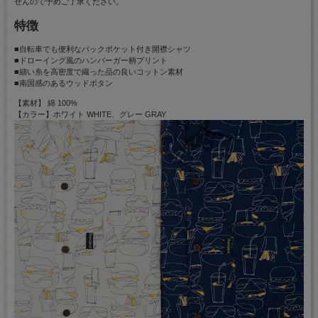
せんので予めご了承ください。
特徴
■自転車でも便利なバックポケット付き開襟シャツ
■ドローイング風のハンバーガー柄プリント
■細い糸を高密度で織った品の良いコットン素材
■南国感のあるウッドボタン
【素材】 綿 100%
【カラー】ホワイト WHITE、グレー GRAY