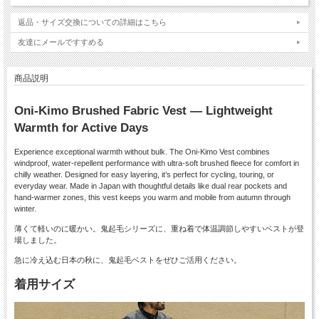
返品・サイズ交換についての詳細はこちら
友達にメールですすめる
商品説明
Oni-Kimo Brushed Fabric Vest — Lightweight
Warmth for Active Days
Experience exceptional warmth without bulk. The Oni-Kimo Vest combines
windproof, water-repellent performance with ultra-soft brushed fleece for comfort in
chilly weather. Designed for easy layering, it’s perfect for cycling, touring, or
everyday wear. Made in Japan with thoughtful details like dual rear pockets and
hand-warmer zones, this vest keeps you warm and mobile from autumn through
winter.
薄くて軽いのに暖かい。鬼起毛シリーズに、重ね着で体温調節しやすいベストが登
場しました。
急に冷え込む日本の秋に、鬼起毛ベストをぜひご活用ください。
着用サイズ