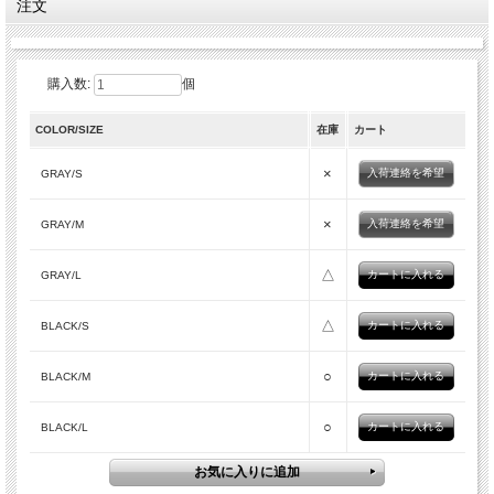
注文
購入数:
個
COLOR/SIZE
在庫
カート
×
入荷連絡を希望
GRAY/S
×
入荷連絡を希望
GRAY/M
△
GRAY/L
△
BLACK/S
○
BLACK/M
○
BLACK/L