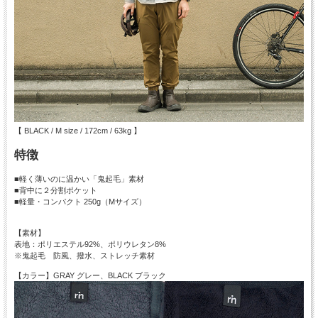
【 BLACK / M size / 172cm / 63kg 】
特徴
■軽く薄いのに温かい「鬼起毛」素材
■背中に２分割ポケット
■軽量・コンパクト 250g（Mサイズ）
【素材】
表地：ポリエステル92%、ポリウレタン8%
※鬼起毛 防風、撥水、ストレッチ素材
【カラー】GRAY グレー、BLACK ブラック