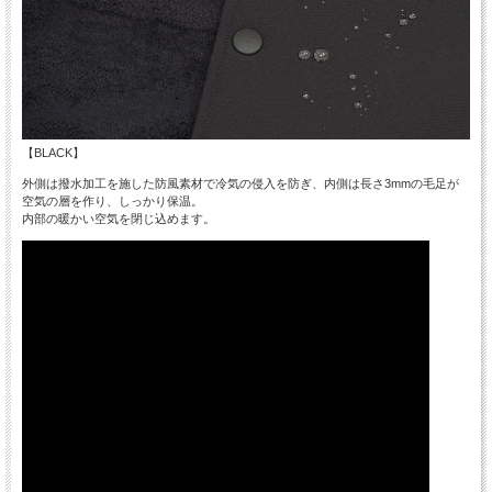
【BLACK】
外側は撥水加工を施した防風素材で冷気の侵入を防ぎ、内側は長さ3mmの毛足が
空気の層を作り、しっかり保温。
内部の暖かい空気を閉じ込めます。