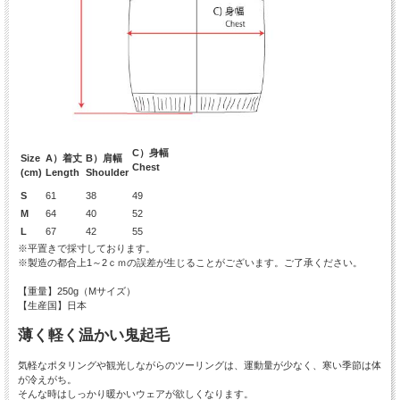
C）身幅
Size
A）着丈
B）肩幅
Chest
(cm)
Length
Shoulder
S
61
38
49
M
64
40
52
L
67
42
55
※平置きで採寸しております。
※製造の都合上1～2ｃｍの誤差が生じることがございます。ご了承ください。
【重量】250g（Mサイズ）
【生産国】日本
薄く軽く温かい鬼起毛
気軽なポタリングや観光しながらのツーリングは、運動量が少なく、寒い季節は体
が冷えがち。
そんな時はしっかり暖かいウェアが欲しくなります。