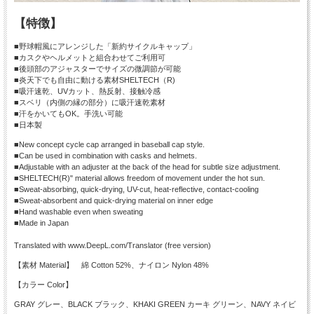
【特徴】
■野球帽風にアレンジした「新約サイクルキャップ」
■カスクやヘルメットと組合わせてご利用可
■後頭部のアジャスターでサイズの微調節が可能
■炎天下でも自由に動ける素材SHELTECH（R)
■吸汗速乾、UVカット、熱反射、接触冷感
■スベリ（内側の縁の部分）に吸汗速乾素材
■汗をかいてもOK。手洗い可能
■日本製
■New concept cycle cap arranged in baseball cap style.
■Can be used in combination with casks and helmets.
■Adjustable with an adjuster at the back of the head for subtle size adjustment.
■SHELTECH(R)" material allows freedom of movement under the hot sun.
■Sweat-absorbing, quick-drying, UV-cut, heat-reflective, contact-cooling
■Sweat-absorbent and quick-drying material on inner edge
■Hand washable even when sweating
■Made in Japan
Translated with www.DeepL.com/Translator (free version)
【素材 Material】 綿 Cotton 52%、ナイロン Nylon 48%
【カラー Color】
GRAY グレー、BLACK ブラック、KHAKI GREEN カーキ グリーン、NAVY ネイビ