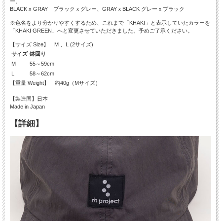
ー、
BLACK x GRAY ブラックｘグレー、GRAYｘBLACK グレーｘブラック
※色名をより分かりやすくするため、これまで「KHAKI」と表示していたカラーを
「KHAKI GREEN」へと変更させていただきました。予めご了承ください。
【サイズ Size】 M 、L (2サイズ)
サイズ
鉢回り
M
55～59cm
L
58～62cm
【重量 Weight】 約40g（Mサイズ）
【製造国】日本
Made in Japan
【詳細】