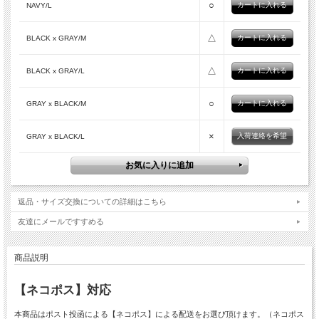
○
NAVY/L
△
BLACK x GRAY/M
△
BLACK x GRAY/L
○
GRAY x BLACK/M
×
入荷連絡を希望
GRAY x BLACK/L
返品・サイズ交換についての詳細はこちら
友達にメールですすめる
商品説明
【ネコポス】対応
本商品はポスト投函による【ネコポス】による配送をお選び頂けます。（ネコポス