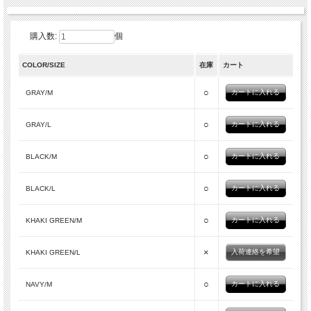
購入数:
個
COLOR/SIZE
在庫
カート
○
GRAY/M
○
GRAY/L
○
BLACK/M
○
BLACK/L
○
KHAKI GREEN/M
×
入荷連絡を希望
KHAKI GREEN/L
○
NAVY/M