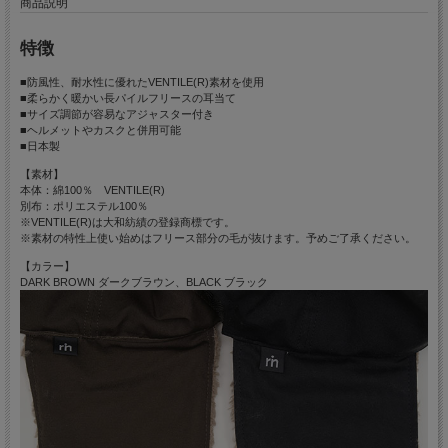
商品説明
特徴
■防風性、耐水性に優れたVENTILE(R)素材を使用
■柔らかく暖かい長パイルフリースの耳当て
■サイズ調節が容易なアジャスター付き
■ヘルメットやカスクと併用可能
■日本製
【素材】
本体：綿100％ VENTILE(R)
別布：ポリエステル100％
※VENTILE(R)は大和紡績の登録商標です。
※素材の特性上使い始めはフリース部分の毛が抜けます。予めご了承ください。
【カラー】
DARK BROWN ダークブラウン、BLACK ブラック