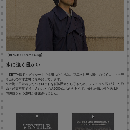
【BLACK / 172cm / 62kg】
水に強く暖かい
【KETTA帽ドッグイヤー】で採用した生地は、第二次世界大戦中のパイロットを守
るための耐水素材に端を発しています。
冬の海に不時着したパイロットを低体温症から守るため、テンション高く張った綿
糸を超高密度で打ち込むことで綿100%にもかかわらず、優れた撥水性と防水性、
防風性をもつ素材が開発されました。