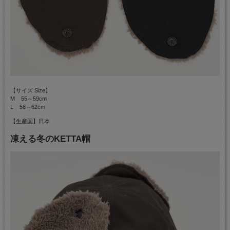
【サイズ Size】
M 55～59cm
L 58～62cm
【生産国】日本
凍える冬のKETTA帽