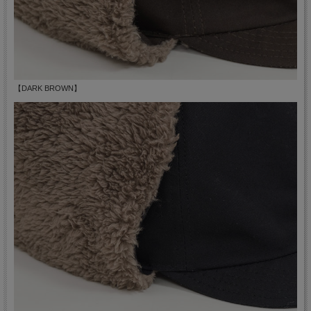
【DARK BROWN】