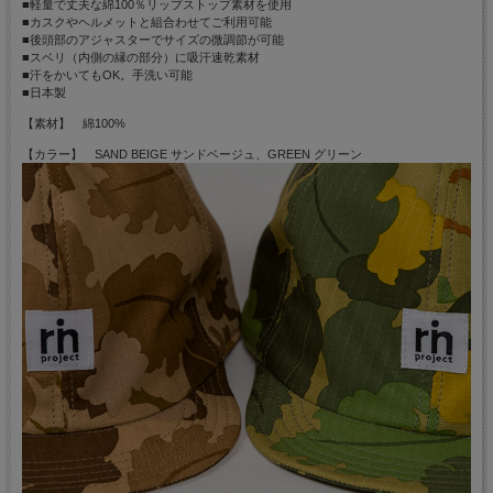
■軽量で丈夫な綿100％リップストップ素材を使用
■カスクやヘルメットと組合わせてご利用可能
■後頭部のアジャスターでサイズの微調節が可能
■スベリ（内側の縁の部分）に吸汗速乾素材
■汗をかいてもOK。手洗い可能
■日本製
【素材】 綿100%
【カラー】 SAND BEIGE サンドベージュ、GREEN グリーン