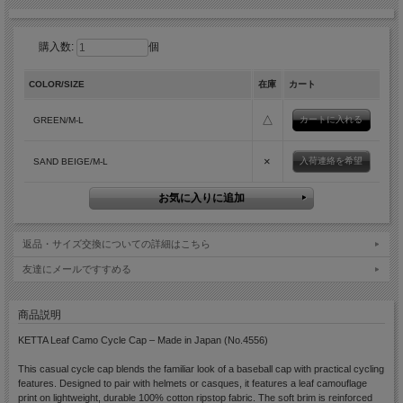
購入数:
個
COLOR/SIZE
在庫
カート
△
GREEN/M-L
×
入荷連絡を希望
SAND BEIGE/M-L
返品・サイズ交換についての詳細はこちら
友達にメールですすめる
商品説明
KETTA Leaf Camo Cycle Cap – Made in Japan (No.4556)
This casual cycle cap blends the familiar look of a baseball cap with practical cycling
features. Designed to pair with helmets or casques, it features a leaf camouflage
print on lightweight, durable 100% cotton ripstop fabric. The soft brim is reinforced