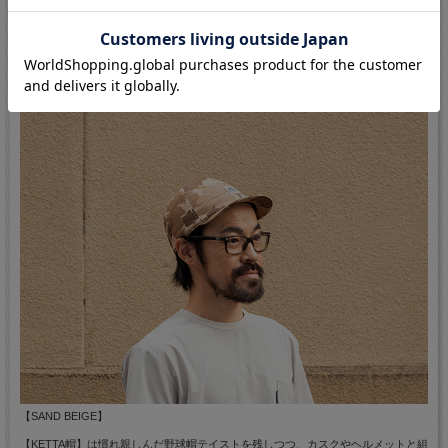
【GREEN】
【SAND BEIGE】
【KETTA帽】は慣れ親しんだ
野球帽テイストを残しつつ、カスクやヘルメットと組