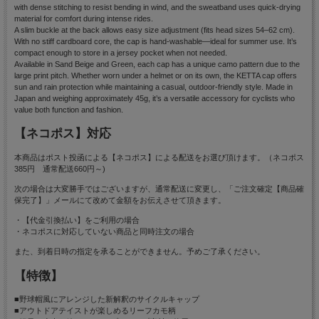
with dense stitching to resist bending in wind, and the sweatband uses quick-drying
material for comfort during intense rides.
A slim buckle at the back allows easy size adjustment (fits head sizes 54–62 cm).
With no stiff cardboard core, the cap is hand-washable—ideal for summer use. It’s
compact enough to store in a jersey pocket when not needed.
Available in Sand Beige and Green, each cap has a unique camo pattern due to the
large print pitch. Whether worn under a helmet or on its own, the KETTA cap offers
sun and rain protection while maintaining a casual, outdoor-friendly style. Made in
Japan and weighing approximately 45g, it’s a versatile accessory for cyclists who
value both function and fashion.
【ネコポス】対応
本商品はポスト投函による【ネコポス】による配送をお選び頂けます。（ネコポス
385円 通常配送660円～)
次の場合は大変勝手ではございますが、通常配送に変更し、「ご注文確定【商品確
保完了】」メールにて改めて金額をお伝えさせて頂きます。
・【代金引換払い】をご利用の場合
・ネコポスに対応していない商品と同時注文の場合
また、到着日時の指定を承ることができません。予めご了承ください。
【特徴】
■野球帽風にアレンジした新解釈のサイクルキャップ
■アウトドアテイストが楽しめるリーフカモ柄