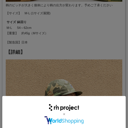
柄のピッチが大きく個体により柄の出方が変わります。予めご了承ください
【サイズ】 M-L (1サイズ展開)
サイズ
鉢回り
M-L
54～62cm
【重量】 約45g（Mサイズ）
【製造国】日本
【詳細】