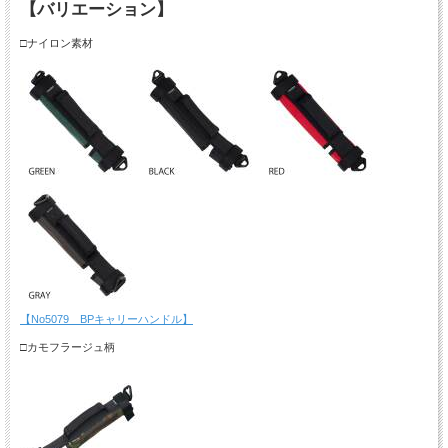
【バリエーション】
□ナイロン素材
【No5079 BPキャリーハンドル】
□カモフラージュ柄