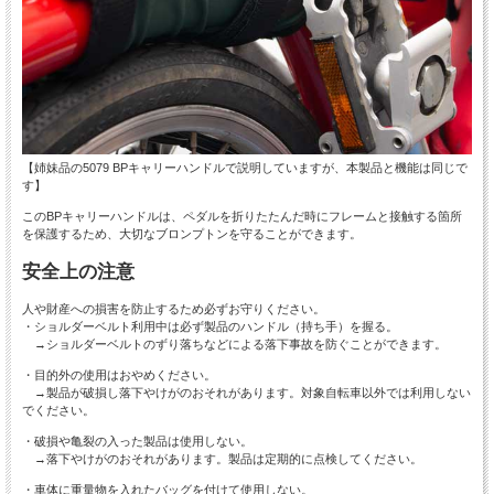
【姉妹品の5079 BPキャリーハンドルで説明していますが、本製品と機能は同じで
す】
このBPキャリーハンドルは、ペダルを折りたたんだ時にフレームと接触する箇所
を保護するため、大切なブロンプトンを守ることができます。
安全上の注意
人や財産への損害を防止するため必ずお守りください。
・ショルダーベルト利用中は必ず製品のハンドル（持ち手）を握る。
→ショルダーベルトのずり落ちなどによる落下事故を防ぐことができます。
・目的外の使用はおやめください。
→製品が破損し落下やけがのおそれがあります。対象自転車以外では利用しない
でください。
・破損や亀裂の入った製品は使用しない。
→落下やけがのおそれがあります。製品は定期的に点検してください。
・車体に重量物を入れたバッグを付けて使用しない。