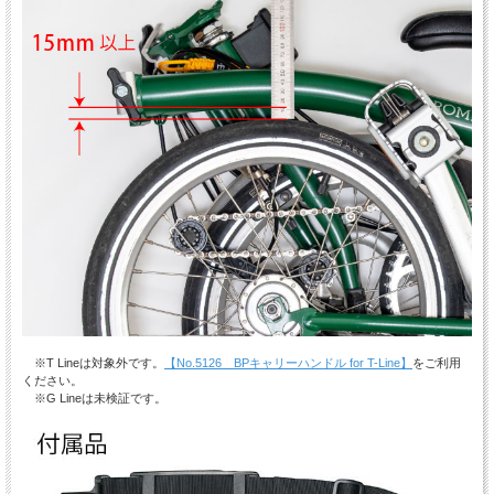
※T Lineは対象外です。
【No.5126 BPキャリーハンドル for T-Line】
をご利用
ください。
※G Lineは未検証です。