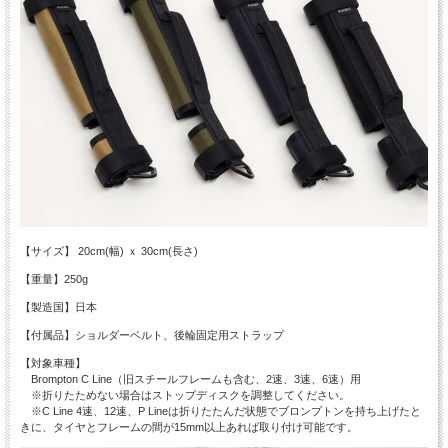
【サイズ】 20cm(幅) ｘ 30cm(長さ)
【重量】250g
【製造国】日本
【付属品】ショルダーベルト、後輪固定用ストラップ
【対象車種】
Brompton C Line（旧スチールフレームも含む、2速、3速、6速）用
※折りたためない場合はストップディスクを調整してください。
※C Line 4速、12速、P Lineは折りたたんだ状態でブロンプトンを持ち上げたと
きに、タイヤとフレームの間が15mm以上あれば取り付け可能です。