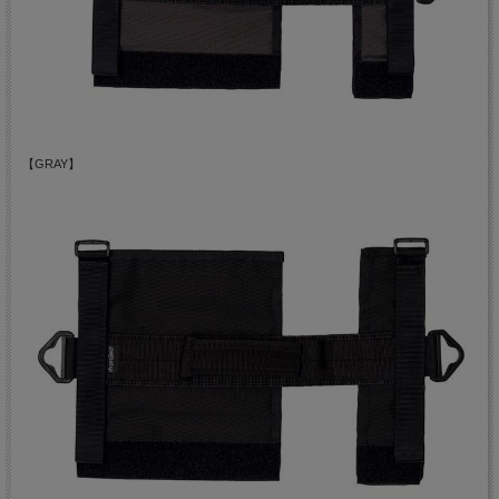
【GRAY】