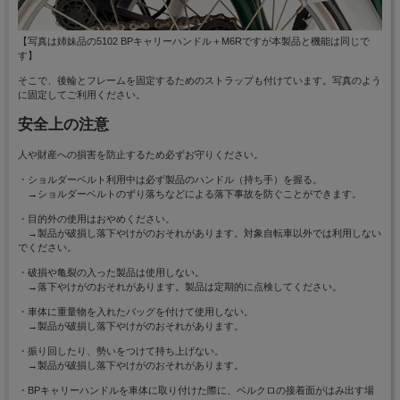
【写真は姉妹品の5102 BPキャリーハンドル＋M6Rですが本製品と機能は同じで
す】
そこで、後輪とフレームを固定するためのストラップも付けています。写真のよう
に固定してご利用ください。
安全上の注意
人や財産への損害を防止するため必ずお守りください。
・ショルダーベルト利用中は必ず製品のハンドル（持ち手）を握る。
→ショルダーベルトのずり落ちなどによる落下事故を防ぐことができます。
・目的外の使用はおやめください。
→製品が破損し落下やけがのおそれがあります。対象自転車以外では利用しない
でください。
・破損や亀裂の入った製品は使用しない。
→落下やけがのおそれがあります。製品は定期的に点検してください。
・車体に重量物を入れたバッグを付けて使用しない。
→製品が破損し落下やけがのおそれがあります。
・振り回したり、勢いをつけて持ち上げない。
→製品が破損し落下やけがのおそれがあります。
・BPキャリーハンドルを車体に取り付けた際に、ベルクロの接着面がはみ出す場