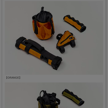
【ORANGE】