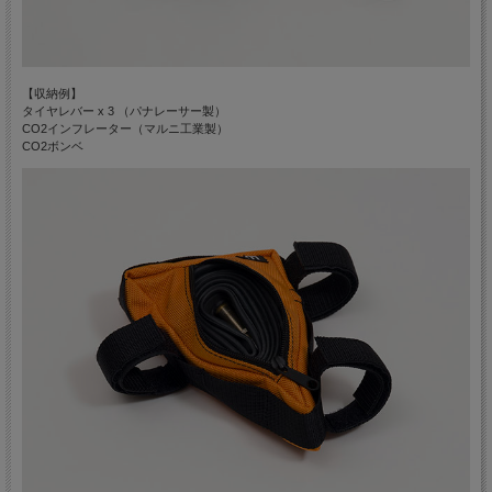
【収納例】
タイヤレバー x 3 （パナレーサー製）
CO2インフレーター（マルニ工業製）
CO2ボンベ