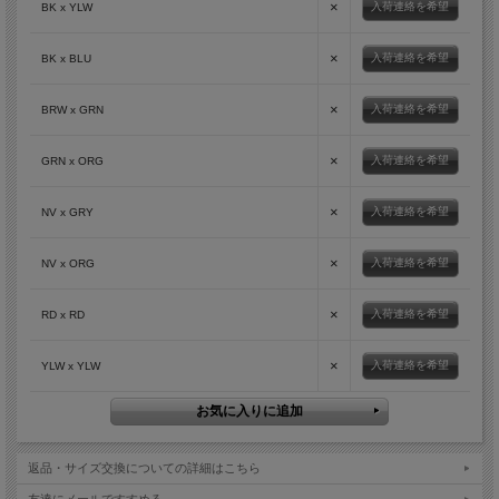
×
入荷連絡を希望
BK x YLW
×
入荷連絡を希望
BK x BLU
×
入荷連絡を希望
BRW x GRN
×
入荷連絡を希望
GRN x ORG
×
入荷連絡を希望
NV x GRY
×
入荷連絡を希望
NV x ORG
×
入荷連絡を希望
RD x RD
×
入荷連絡を希望
YLW x YLW
返品・サイズ交換についての詳細はこちら
友達にメールですすめる