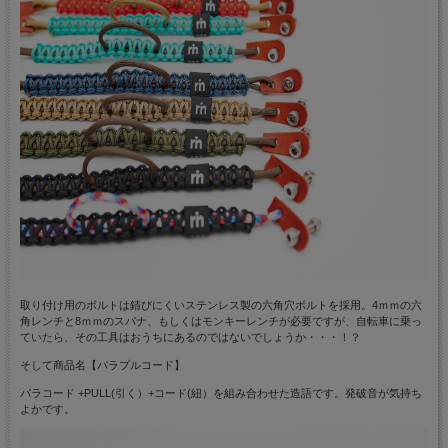
取り付け用のボルトは錆びにくいステンレス製の六角穴ボルトを採用。4ｍｍの六
角レンチと8ｍｍのスパナ、もしくはモンキーレンチが必要ですが、自転車に乗っ
ていたら、その工具はおうちにあるのではないでしょうか・・・！？
そして商品名【パラプルコード】
パラコード +PULL(引く）+コード(紐）を組み合わせた造語です。発破音が気持ち
よかです。