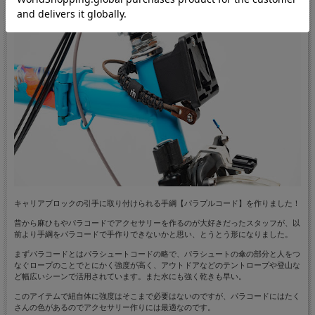
キャリアブロックの引手に取り付けられる手綱【パラプルコード】を作りました！
昔から麻ひもやパラコードでアクセサリーを作るのが大好きだったスタッフが、以
前より手綱をパラコードで手作りできないかと思い、とうとう形になりました。
まずパラコードとはパラシュートコードの略で、パラシュートの傘の部分と人をつ
なぐロープのことでとにかく強度が高く、アウトドアなどのテントロープや登山な
ど幅広いシーンで活用されています。また水にも強く乾きも早い。
このアイテムで紐自体に強度はそこまで必要はないのですが、パラコードにはたく
さんの色があるのでアクセサリー作りには最適なのです。