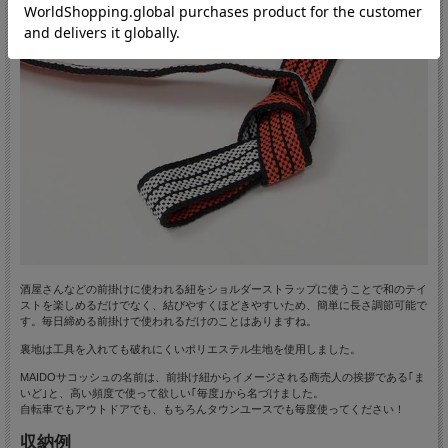
酒屋さんなどの前掛けに使われる紐をショルダーストラップに使うことで和のテイ
ストを楽しめるだけでなく、結びやすくほどきやすいため、簡単に長さ調節可能で
す。毎日締める前掛けで使われるだけのことはありますね。
裏地は工具を入れても破れにくいポリエステル生地を使用しました。
MAIDOサコッシュの名前は、前掛け紐からイメージされる商売人の挨拶である｢ま
いど｣と、高い頻度で使って欲しい｢毎度｣から名づけました。
自転車でもアウトドアでも、もちろんタウンユースでも毎度使ってください！
収納例