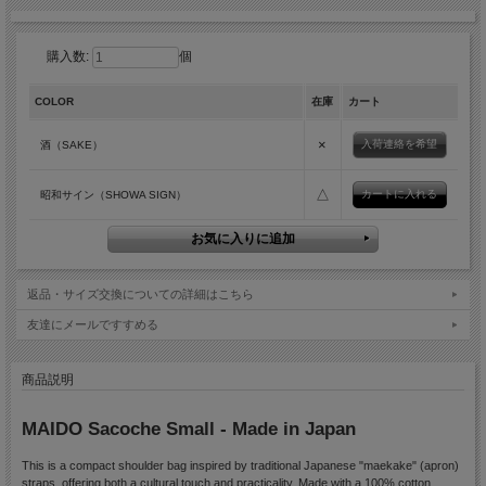
購入数:
個
COLOR
在庫
カート
×
入荷連絡を希望
酒（SAKE）
△
昭和サイン（SHOWA SIGN）
返品・サイズ交換についての詳細はこちら
友達にメールですすめる
商品説明
MAIDO Sacoche Small - Made in Japan
This is a compact shoulder bag inspired by traditional Japanese "maekake" (apron)
straps, offering both a cultural touch and practicality. Made with a 100% cotton