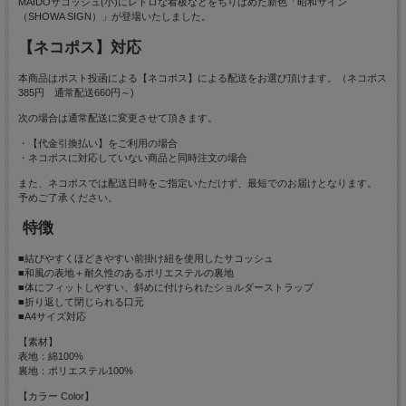
MAIDOサコッシュ(小)にレトロな看板などをちりばめた新色「昭和サイン
（SHOWA SIGN）」が登場いたしました。
【ネコポス】対応
本商品はポスト投函による【ネコポス】による配送をお選び頂けます。（ネコポス
385円 通常配送660円～)
次の場合は通常配送に変更させて頂きます。
・【代金引換払い】をご利用の場合
・ネコポスに対応していない商品と同時注文の場合
また、ネコポスでは配送日時をご指定いただけず、最短でのお届けとなります。
予めご了承ください。
特徴
■結びやすくほどきやすい前掛け紐を使用したサコッシュ
■和風の表地＋耐久性のあるポリエステルの裏地
■体にフィットしやすい、斜めに付けられたショルダーストラップ
■折り返して閉じられる口元
■A4サイズ対応
【素材】
表地：綿100%
裏地：ポリエステル100%
【カラー Color】