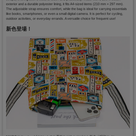
exterior and a durable polyester lining, it fits A4-sized items (210 mm × 297 mm).
The adjustable strap ensures comfort, while the bag is ideal for carrying essentials
like books, smartphones, or even a small digital camera. It is perfect for cycling,
outdoor activities, or everyday errands. A versatile choice for frequent use!
新色登場！