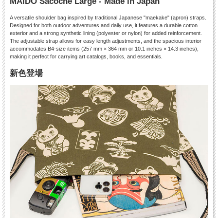
MAIDO Sacoche Large - Made in Japan
A versatile shoulder bag inspired by traditional Japanese "maekake" (apron) straps.
Designed for both outdoor adventures and daily use, it features a durable cotton
exterior and a strong synthetic lining (polyester or nylon) for added reinforcement.
The adjustable strap allows for easy length adjustments, and the spacious interior
accommodates B4-size items (257 mm × 364 mm or 10.1 inches × 14.3 inches),
making it perfect for carrying art catalogs, books, and essentials.
新色登場