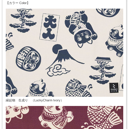
【カラー Color】
縁起物 生成り （LuckyCharm Ivory）