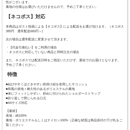
性がございます。
裏地の仕様はお選びいただけませんので、予めご了承ください。
【ネコポス】対応
本商品はポスト投函による【ネコポス】による配送をお選び頂けます。（ネコポス
385円 通常配送660円～)
次の場合は通常配送に変更させて頂きます。
・【代金引換払い】をご利用の場合
・ネコポスに対応していない商品と同時注文の場合
また、ネコポスでは配送日時をご指定いただけず、最短でのお届けとなります。
予めご了承ください。
特徴
■結びやすくほどきやすい前掛け紐を使用したサコッシュ
■和風の表地＋耐久性のあるポリエステルの裏地
■体にフィットしやすい、斜めに付けられたショルダーストラップ
■折り返して閉じられる口元
■A4サイズ対応
【素材】
表地：綿100%
裏地：ポリエステルもしくはナイロン100%（正確な材質は商品添付の下げ札をご
覧ください）