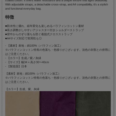
coated cotton. It offers water resistance and a unique texture that ages beautifully.
With adjustable straps, a detachable cross-strap, and A4 compatibility, it’s a stylish
and functional everyday bag.
特徴
■防水性に優れ、経年変化も楽しめるパラフィンコットン素材
■長さ調整がしやすいアジャスター付きショルダーストラップ
■背中からのずり落ちを防ぐ着脱式クロスストラップ
■A4サイズ対応で実用性も◎
- 【素材】表地：綿100%（パラフィン加工）
※パラフィンコットン特有の色落ち・色移りがございます。淡色の衣類との併用に
はご注意ください。
- 【カラー】生成／紫／灰緑
- 【サイズ】幅34 × 高さ30〜40cm
- 【製造国】日本
【素材】表地：綿100%（パラフィン加工）
※パラフィンコットン特有の色落ち・色移りがございます。淡色の衣類との併用に
はご注意ください。
【カラー】生成、紫、灰緑