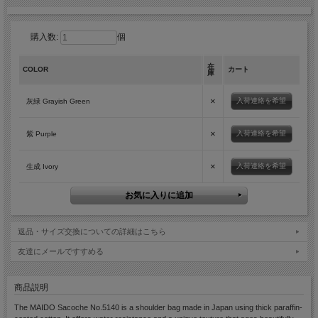
購入数:
個
在
COLOR
カート
庫
×
入荷連絡を希望
灰緑 Grayish Green
×
入荷連絡を希望
紫 Purple
×
入荷連絡を希望
生成 Ivory
返品・サイズ交換についての詳細はこちら
友達にメールですすめる
商品説明
The MAIDO Sacoche No.5140 is a shoulder bag made in Japan using thick paraffin-