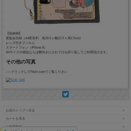
【収納例】
展覧会目録（A4変形判 高29.5 x 幅22.5 x 厚2.5cm)
レンズ付きフィルム
スマートフォン（iPhone 8）
A4サイズの雑誌ならば横向きに入れて口を折り返してご利用頂けます。
その他の写真
↓↓↓クリックしてFlickr.comでご覧ください
お店のトップへ戻る
カートを見る
ご利用案内