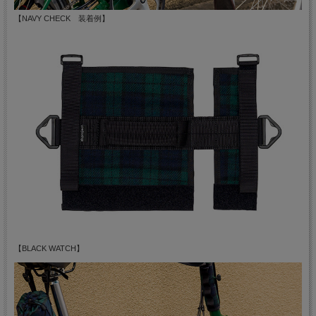
【NAVY CHECK 装着例】
【BLACK WATCH】