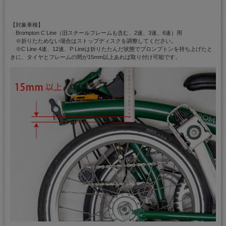
【対象車種】
Brompton C Line（旧スチールフレームも含む、2速、3速、6速）用
※折りたためない場合はストップディスクを調整してください。
※C Line 4速、12速、P Lineは折りたたんだ状態でブロンプトンを持ち上げたと
きに、タイヤとフレームの間が15mm以上あれば取り付け可能です。