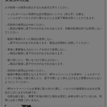
人や財産への損害を防止するため必ずお守りください。
・ショルダーベルト利用中は必ず製品のハンドル（持ち手）を握る。
→ショルダーベルトのずり落ちなどによる落下事故を防ぐことができます。
・目的外の使用はおやめください。
→製品が破損し落下やけがのおそれがあります。対象自転車以外では利用しない
でください。
・破損や亀裂の入った製品は使用しない。
→落下やけがのおそれがあります。製品は定期的に点検してください。
・車体に重量物を入れたバッグを付けて使用しない。
→製品が破損し落下やけがのおそれがあります。
・振り回したり、勢いをつけて持ち上げない。
→製品が破損し落下やけがのおそれがあります。
・目的外の使用はおやめください。
・破損や事故の原因となりますので、BPキャリーハンドル本体や、ショルダース
トラップを掴んで振り回したり、落下や勢いよく持ち上げるなど衝撃がかからない
ようにしてください。
・BPキャリーハンドルを車体に取り付けた際に、ベルクロの接着面がはみ出す場
合がございますが仕様です。
仕様を繰り返し、車重で生地が伸びた場合を想定し余裕を持たせているため、利
用には全く問題ございません。