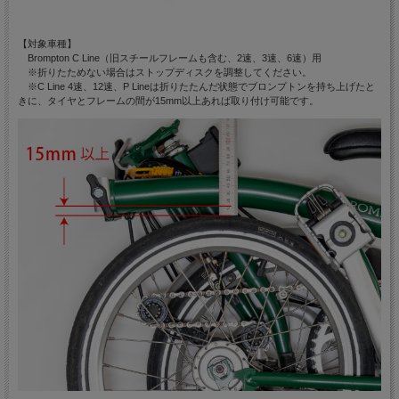
【対象車種】
Brompton C Line（旧スチールフレームも含む、2速、3速、6速）用
※折りたためない場合はストップディスクを調整してください。
※C Line 4速、12速、P Lineは折りたたんだ状態でブロンプトンを持ち上げたと
きに、タイヤとフレームの間が15mm以上あれば取り付け可能です。