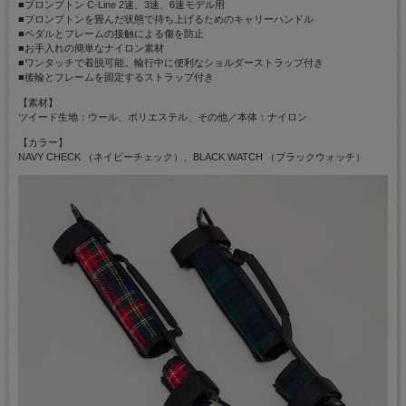
■ブロンプトン C-Line 2速、3速、6速モデル用
■ブロンプトンを畳んだ状態で持ち上げるためのキャリーハンドル
■ペダルとフレームの接触による傷を防止
■お手入れの簡単なナイロン素材
■ワンタッチで着脱可能。輪行中に便利なショルダーストラップ付き
■後輪とフレームを固定するストラップ付き
【素材】
ツイード生地：ウール、ポリエステル、その他／本体：ナイロン
【カラー】
NAVY CHECK （ネイビーチェック）、BLACK WATCH （ブラックウォッチ）