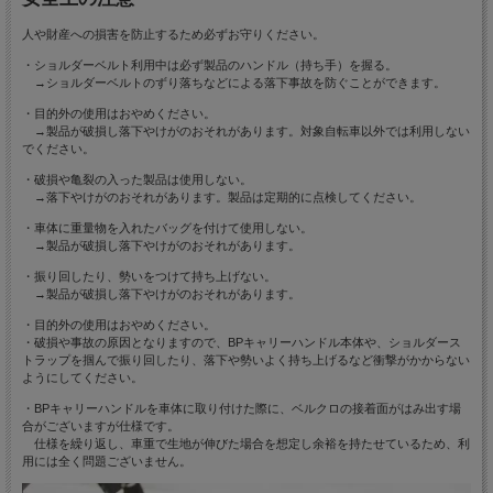
人や財産への損害を防止するため必ずお守りください。
・ショルダーベルト利用中は必ず製品のハンドル（持ち手）を握る。
→ショルダーベルトのずり落ちなどによる落下事故を防ぐことができます。
・目的外の使用はおやめください。
→製品が破損し落下やけがのおそれがあります。対象自転車以外では利用しない
でください。
・破損や亀裂の入った製品は使用しない。
→落下やけがのおそれがあります。製品は定期的に点検してください。
・車体に重量物を入れたバッグを付けて使用しない。
→製品が破損し落下やけがのおそれがあります。
・振り回したり、勢いをつけて持ち上げない。
→製品が破損し落下やけがのおそれがあります。
・目的外の使用はおやめください。
・破損や事故の原因となりますので、BPキャリーハンドル本体や、ショルダース
トラップを掴んで振り回したり、落下や勢いよく持ち上げるなど衝撃がかからない
ようにしてください。
・BPキャリーハンドルを車体に取り付けた際に、ベルクロの接着面がはみ出す場
合がございますが仕様です。
仕様を繰り返し、車重で生地が伸びた場合を想定し余裕を持たせているため、利
用には全く問題ございません。