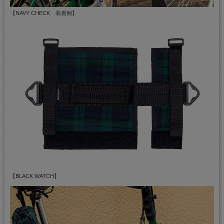
【NAVY CHECK 装着例】
【BLACK WATCH】