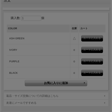
注文
購入数:
個
COLOR
在庫
カート
△
ASH GREEN
○
IVORY
○
PURPLE
○
BLACK
返品・サイズ交換についての詳細はこちら
友達にメールですすめる