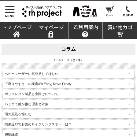
コラム
1 / 1ページ（全7件）
ヘビーユーザーに再発見してほしい
「座りやすさ」の秘密/Sit Easy, Move Freely
ポリウレタン製品と虫除けについて
バッグで服が傷む理由と対策
雨の風景を愉しむ
関東近郊でお薦めサイクリングスポットは？
和紙繊維