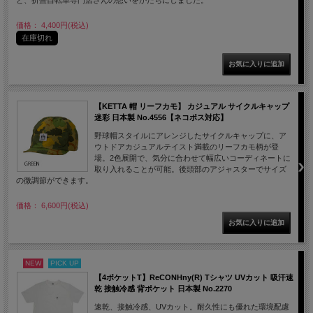
価格： 4,400円(税込)
在庫切れ
【KETTA 帽 リーフカモ】 カジュアル サイクルキャップ
迷彩 日本製 No.4556【ネコポス対応】
野球帽スタイルにアレンジしたサイクルキャップに、ア
ウトドアカジュアルテイスト満載のリーフカモ柄が登
場。2色展開で、気分に合わせて幅広いコーディネートに
取り入れることが可能。後頭部のアジャスターでサイズ
の微調節ができます。
価格： 6,600円(税込)
NEW
PICK UP
【4ポケットT】ReCONHny(R) Tシャツ UVカット 吸汗速
乾 接触冷感 背ポケット 日本製 No.2270
速乾、接触冷感、UVカット。耐久性にも優れた環境配慮