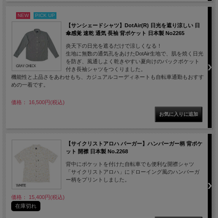
NEW
PICK UP
【サンシェードシャツ】DotAir(R) 日光を遮り涼しい 日
傘感覚 速乾 通気 長袖 背ポケット 日本製 No2265
炎天下の日光を遮るだけで涼しくなる！
生地に無数の通気孔をあけたDotAir生地で、肌を焼く日光
を防ぎ、風通しよく乾きやすい夏向けのバックポケット
付き長袖シャツをつくりました。
機能性と上品さをあわせもち、カジュアルコーディネートも自転車通勤もおすす
めの一着です。
価格： 16,500円(税込)
【サイクリストアロハ バーガー】ハンバーガー柄 背ポケ
ット 開襟 日本製 No.2268
背中にポケットを付けた自転車でも便利な開襟シャツ
「サイクリストアロハ」にドローイング風のハンバーガ
ー柄をプリントしました。
価格： 15,400円(税込)
在庫切れ