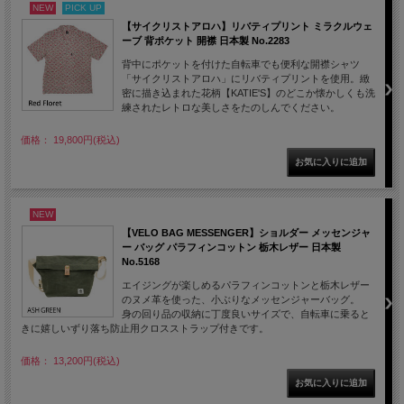
NEW
PICK UP
【サイクリストアロハ】リバティプリント ミラクルウェ
ーブ 背ポケット 開襟 日本製 No.2283
背中にポケットを付けた自転車でも便利な開襟シャツ
「サイクリストアロハ」にリバティプリントを使用。緻
密に描き込まれた花柄【KATIE'S】のどこか懐かしくも洗
練されたレトロな美しさをたのしんでください。
価格： 19,800円(税込)
NEW
【VELO BAG MESSENGER】ショルダー メッセンジャ
ー バッグ パラフィンコットン 栃木レザー 日本製
No.5168
エイジングが楽しめるパラフィンコットンと栃木レザー
のヌメ革を使った、小ぶりなメッセンジャーバッグ。
身の回り品の収納に丁度良いサイズで、自転車に乗ると
きに嬉しいずり落ち防止用クロスストラップ付きです。
価格： 13,200円(税込)