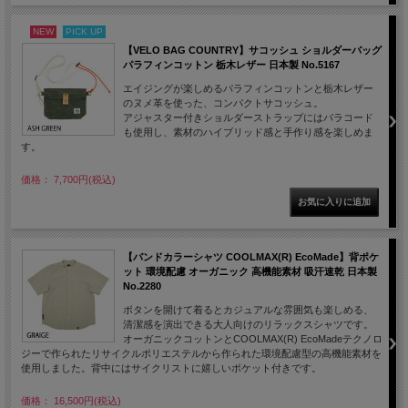
NEW
PICK UP
【VELO BAG COUNTRY】サコッシュ ショルダーバッグ
パラフィンコットン 栃木レザー 日本製 No.5167
エイジングが楽しめるパラフィンコットンと栃木レザー
のヌメ革を使った、コンパクトサコッシュ。
アジャスター付きショルダーストラップにはパラコード
も使用し、素材のハイブリッド感と手作り感を楽しめま
す。
価格： 7,700円(税込)
【バンドカラーシャツ COOLMAX(R) EcoMade】背ポケ
ット 環境配慮 オーガニック 高機能素材 吸汗速乾 日本製
No.2280
ボタンを開けて着るとカジュアルな雰囲気も楽しめる、
清潔感を演出できる大人向けのリラックスシャツです。
オーガニックコットンとCOOLMAX(R) EcoMadeテクノロ
ジーで作られたリサイクルポリエステルから作られた環境配慮型の高機能素材を
使用しました。背中にはサイクリストに嬉しいポケット付きです。
価格： 16,500円(税込)