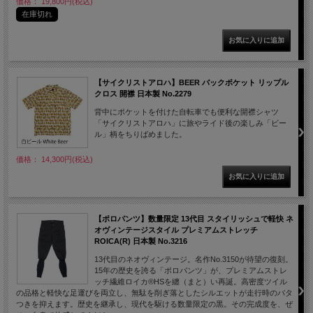
価格： 19,800円(税込)
在庫切れ
【サイクリストアロハ】BEER バックポケット リップル
クロス 開襟 日本製 No.2279
背中にポケットを付けた自転車でも便利な開襟シャツ
「サイクリストアロハ」に旅やライド後の楽しみ「ビー
ル」柄をちりばめました。
価格： 14,300円(税込)
【ポロパンツ】数量限定 13代目 スタイリッシュで軽快 ネ
オヴィンテージスタイル プレミアムストレッチ
ROICA(R) 日本製 No.3216
13代目のネオヴィンテージ。名作No.3150が待望の復刻。
15年の歴史を誇る「ポロパンツ」が、プレミアムストレ
ッチ繊維ロイカ®HSを纏（まと）い再誕。高密度ツイル
の品格と軽快な足運びを両立し、無駄を削ぎ落としたシルエットが走行時のバタ
つきを抑えます。歴史を継承し、現代を駆ける数量限定の黒。その完成度を、ぜ