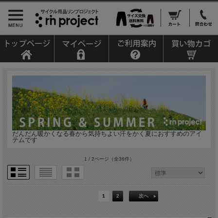
だんだん暖かくなる春から気持ちよい汗をかく夏におすすめのアイ
テムです
1 / 2ページ
（全36件）
1
2
次へ