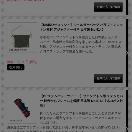
【MAIDOサコッシュ】ショルダーバッグ パラフィンコッ
トン素材 アジャスター付き 日本製 No.5140
厚手のパラフィンコットンを使用した日本製ショルダー
バッグ。防水性と経年変化を楽しめる素材で、A4サイズ
対応。アジャスター付きショルダーストラップと着脱式
クロスストラップで快適な使い心地。
価格： 7,700円(税込)
在庫切れ
【BPステムパッドツイード】ブロンプトン用 ステムカバ
ー 転倒からフレームを保護 日本製 No.5162【ネコポス対
応】
折りたたんだブロンプトンを横倒しにしたときにキズが
付きやすい場所を守るフレームパッドのアクリルキャン
バス版です。
納車直後にブロンプトンを倒して悲しい思いをする方がいるため作ってほしい
と、折畳自転車専門店さんの想いをかたちにしました。