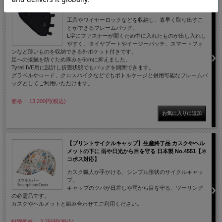
ル・ロード・クロスバイク対応 日本製 No.5154
工具やワイヤーロックなどを収納し、素早く取り出すこ
とができるフレームバッグ。
L字にファスナーが開くため中に入れたものが出し入れし
やすく、タイヤブートやイージーパッチ、スマートフォ
ンなど薄いものを収納できる外ポケット付きです。
足への接触を防ぐため厚みを6cmに抑えました。
Tyrell IVE用に設計し折畳状態でもバッグを開閉できます。
グラベルやロード、クロスバイクなどでもボトルケージと併用可能なフレームバ
ッグとしてご利用いただけます。
価格： 13,200円(税込)
【プリントサイクルキャップ】生産終了品 カスクやヘル
メットの下に 雨や日光から目を守る 日本製 No.4551【ネ
コポス対応】
カスク職人が手がける、シンプル形状のサイクルキャッ
プ。
キャップのツバが日差しや雨から目を守る、ツーリング
の必需品です。
カスクやヘルメットと組み合わせてご利用ください。
特別価格： 2,750円(税込)