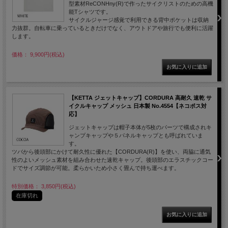
型素材ReCONHny(R)で作ったサイクリストのための高機
能Tシャツです。
サイクルジャージ感覚で利用できる背中ポケットは収納
力抜群。自転車に乗っているときだけでなく、アウトドアや旅行でも便利に活躍
します。
価格： 9,900円(税込)
【KETTA ジェットキャップ】CORDURA 高耐久 速乾 サ
イクルキャップ メッシュ 日本製 No.4554【ネコポス対
応】
ジェットキャップは帽子本体が5枚のパーツで構成されキ
ャンプキャップや５パネルキャップとも呼ばれていま
す。
ツバから後頭部にかけて耐久性に優れた【CORDURA(R)】を使い、両脇に通気
性のよいメッシュ素材を組み合わせた速乾キャップ。後頭部のエラスチックコー
ドでサイズ調節が可能。柔らかいため小さく畳んで持ち運べます。
特別価格： 3,850円(税込)
在庫切れ