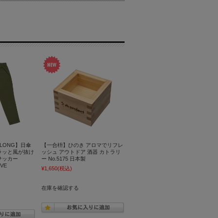
TS LONG】日傘
【一合枡】ひのき アロマでリフレ
ラッと風が抜け
ッシュ アウトドア 酒器 カトラリ
アサッカー
ー No.5175 日本製
IVE
¥1,650
(税込)
在庫を確認する