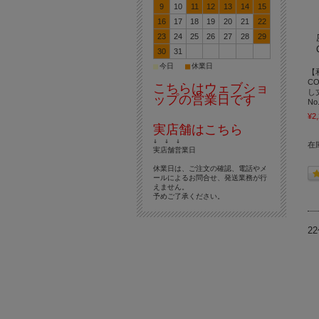
9
10
11
12
13
14
15
16
17
18
19
20
21
22
23
24
25
26
27
28
29
30
31
■
■
今日
休業日
【
C
こちらはウェブショ
し
ップの営業日です
N
¥2
実店舗はこちら
↓ ↓ ↓
在
実店舗営業日
休業日は、ご注文の確認、電話やメ
ールによるお問合せ、発送業務が行
えません。
予めご了承ください。
2