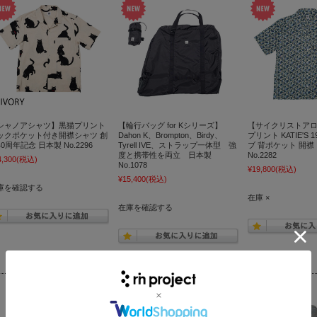
シャノアシャツ】黒猫プリント
【輪行バッグ for Kシリーズ】
【サイクリストア
ックポケット付き開襟シャツ 創
Dahon K、Brompton、Birdy、
プリント KATIE'S
0周年記念 日本製 No.2296
Tyrell IVE、ストラップ一体型 強
ブ 背ポケット 開襟
度と携帯性を両立 日本製
No.2282
4,300
(税込)
No.1078
¥19,800
(税込)
¥15,400
(税込)
庫を確認する
在庫 ×
在庫を確認する