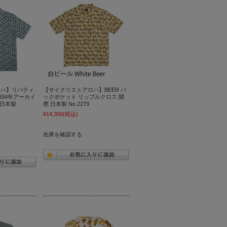
ロハ】リバティ
【サイクリストアロハ】BEER バ
 1934年アーカイ
ックポケット リップルクロス 開
 日本製
襟 日本製 No.2279
¥14,300
(税込)
在庫を確認する