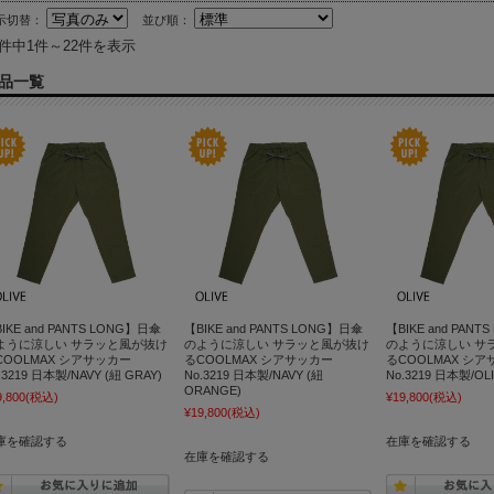
示切替：
並び順：
2件中1件～22件を表示
品一覧
IKE and PANTS LONG】日傘
【BIKE and PANTS LONG】日傘
【BIKE and PAN
ように涼しい サラッと風が抜け
のように涼しい サラッと風が抜け
のように涼しい サ
COOLMAX シアサッカー
るCOOLMAX シアサッカー
るCOOLMAX シ
.3219 日本製/NAVY (紐 GRAY)
No.3219 日本製/NAVY (紐
No.3219 日本製/OL
ORANGE)
9,800
(税込)
¥19,800
(税込)
¥19,800
(税込)
庫を確認する
在庫を確認する
在庫を確認する