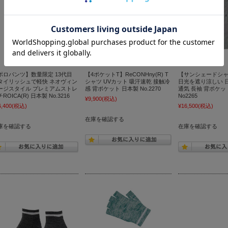
ポロパンツ】数量限定 13代目
【4ポケットT】ReCONHny(R) T
【サンシェードシャツ】
タイリッシュで軽快 ネオヴィン
シャツ UVカット 吸汗速乾 接触冷
日光を遮り涼しい 
ージスタイル プレミアムストレ
感 背ポケット 日本製 No.2270
通気 長袖 背ポケッ
ROICA(R) 日本製 No.3216
No2265
¥9,900
(税込)
6,400
(税込)
¥16,500
(税込)
在庫を確認する
庫を確認する
在庫を確認する