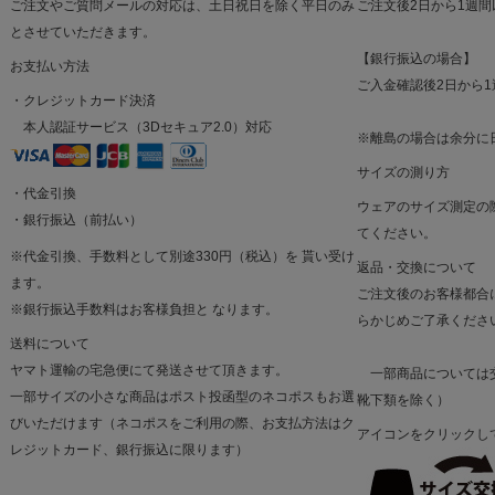
ご注文やご質問メールの対応は、土日祝日を除く平日のみ
ご注文後2日から1週
とさせていただきます。
【銀行振込の場合】
お支払い方法
ご入金確認後2日から
・クレジットカード決済
本人認証サービス（3Dセキュア2.0）対応
※離島の場合は余分に
サイズの測り方
・代金引換
ウェアのサイズ測定の
・銀行振込（前払い）
てください。
※代金引換、手数料として別途330円（税込）を 貰い受け
返品・交換について
ます。
ご注文後のお客様都合
※銀行振込手数料はお客様負担と なります。
らかじめご了承くださ
送料について
ヤマト運輸の宅急便にて発送させて頂きます。
一部商品については交
一部サイズの小さな商品はポスト投函型のネコポスもお選
靴下類を除く）
びいただけます（ネコポスをご利用の際、お支払方法はク
アイコンをクリックし
レジットカード、銀行振込に限ります）