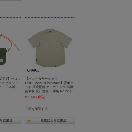
UNTRY】サコッ
【バンドカラーシャツ
ッグ パラフィ
COOLMAX(R) EcoMade】背ポケ
ザー 日本製
ット 環境配慮 オーガニック 高機
能素材 吸汗速乾 日本製 No.2280
¥16,500
(税込)
在庫を確認する