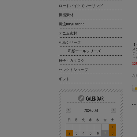
ロードバイクでツーリング
機能素材
風流furyu fabric
デニム素材
和紙シリーズ
【
ス
和紙ウールシリーズ
テ
ッチ
冊子・カタログ
¥2
セレクトショップ
在
ギフト
2026/08
日
月
火
水
木
金
土
1
2
3
4
5
6
7
8