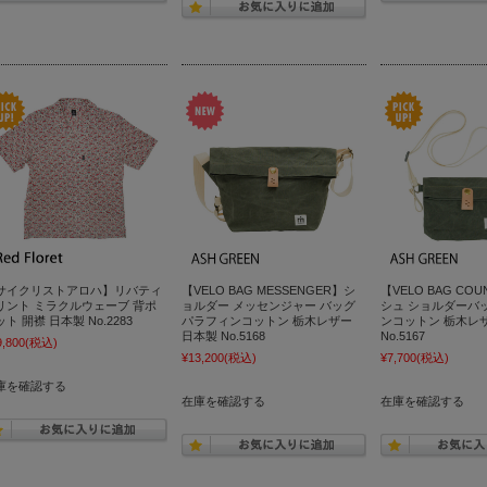
サイクリストアロハ】リバティ
【VELO BAG MESSENGER】シ
【VELO BAG CO
リント ミラクルウェーブ 背ポ
ョルダー メッセンジャー バッグ
シュ ショルダーバ
ト 開襟 日本製 No.2283
パラフィンコットン 栃木レザー
ンコットン 栃木レ
日本製 No.5168
No.5167
9,800
(税込)
¥13,200
(税込)
¥7,700
(税込)
庫を確認する
在庫を確認する
在庫を確認する