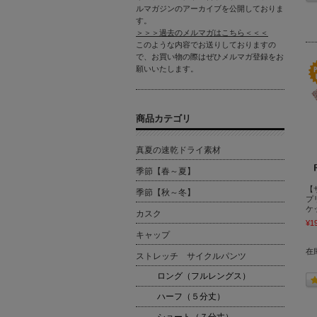
ルマガジンのアーカイブを公開しておりま
す。
＞＞＞過去のメルマガはこちら＜＜＜
このような内容でお送りしておりますの
で、お買い物の際はぜひメルマガ登録をお
願いいたします。
商品カテゴリ
真夏の速乾ドライ素材
季節【春～夏】
【
季節【秋～冬】
プ
ケッ
カスク
¥1
キャップ
在
ストレッチ サイクルパンツ
ロング（フルレングス）
ハーフ（５分丈）