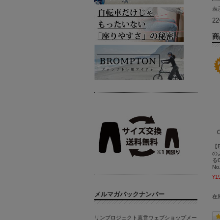
表
2
商
【B
の
る
No
¥1
メルマガバックナンバー
在
リンプロジェクト直営ウェブショップメー