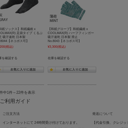
和紙ソックス】和紙繊維 x
【和紙グローブ】和紙繊維 x
OOLMAX(R) 足袋タイプ くるぶ
COOLMAX(R) ハーフフィンガー
丈 吸汗速乾 日本製
吸汗速乾 日本製 滑止
o.8044【ネコポス可】
No.8043【ネコポス可】
,200
(税込)
¥3,300
(税込)
庫を確認する
在庫を確認する
2件中1件～22件を表示
ご利用ガイド
ご注文方法
発送について
インターネットにて 24時間受け付けております。
【代金引換、クレジッ