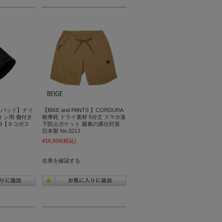
ムパッド】ナイ
【BIKE and PANTS 】CORDURA
トン用 傷付き
耐摩耗 ドライ素材 5分丈 スマホ落
169【ネコポス
下防止ポケット 腿裏の露出対策
日本製 No.3213
¥16,500
(税込)
在庫を確認する