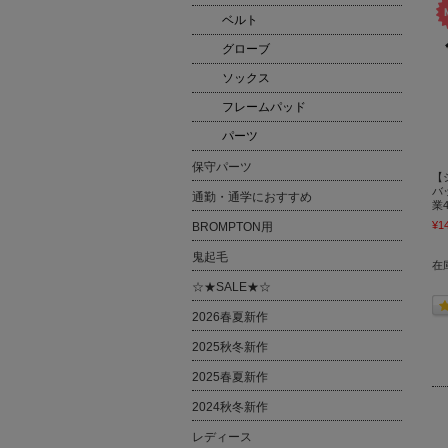
ベルト
グローブ
ソックス
フレームパッド
パーツ
保守パーツ
【
バ
通勤・通学におすすめ
業4
¥1
BROMPTON用
鬼起毛
在
☆★SALE★☆
2026春夏新作
2025秋冬新作
2025春夏新作
2024秋冬新作
レディース