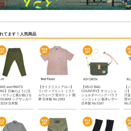
れてます！人気商品
IKE and PANTS
【サイクリストアロハ】
【VELO BAG
【ノ
ONG】日傘のように涼
リバティプリント ミラク
COUNTRY】サコッシュ
ツ】
い サラッと風が抜ける
ルウェーブ 背ポケット 開
ショルダーバッグ パラフ
汗染
OOLMAX シアサッカー
襟 日本製 No.2283
ィンコットン 栃木レザー
背ポ
.3219 日本製
日本製 No.5167
No.