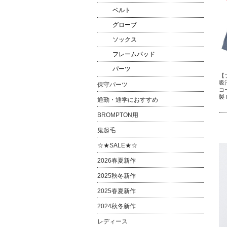
ベルト
グローブ
ソックス
フレームパッド
パーツ
【
吸
保守パーツ
コ
製 
通勤・通学におすすめ
BROMPTON用
鬼起毛
☆★SALE★☆
2026春夏新作
2025秋冬新作
2025春夏新作
2024秋冬新作
レディース