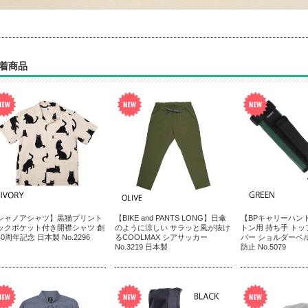
着商品
シャノアシャツ】黒猫プリント
【BIKE and PANTS LONG】日傘
【BPキャリーハン
ックポケット付き開襟シャツ 創
のように涼しい サラッと風が抜け
トン用 持ち手 ト
0周年記念 日本製 No.2296
るCOOLMAX シアサッカー
バー ショルダーベ
No.3219 日本製
防止 No.5079