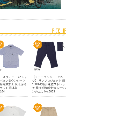
ースウェットBIZシャ
【ステテコショートパン
ボタンダウンシャツ
ツ】 リンプロジェクト 綿
み軽減加工 吸汗速乾
100%の吸汗速乾ストレッ
ケット 日本製
チ 楊柳 収納袋付き レーパ
2164
ンの上に No.3033