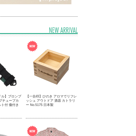
ドル】ブロンプ
【一合枡】ひのき アロマでリフレ
ップチューブカ
ッシュ アウトドア 酒器 カトラリ
ルト付 傷付き
ー No.5175 日本製