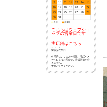
9
10
11
12
13
14
15
16
17
18
19
20
21
22
23
24
25
26
27
28
29
30
31
■
■
今日
休業日
こちらはウェブショ
ップの営業日です
実店舗はこちら
↓ ↓ ↓
実店舗営業日
休業日は、ご注文の確認、電話やメ
ールによるお問合せ、発送業務が行
えません。
予めご了承ください。