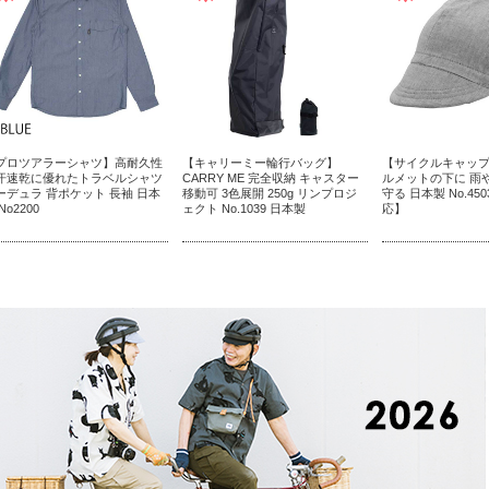
プロツアラーシャツ】高耐久性
【キャリーミー輪行バッグ】
【サイクルキャッ
汗速乾に優れたトラベルシャツ
CARRY ME 完全収納 キャスター
ルメットの下に 雨
ーデュラ 背ポケット 長袖 日本
移動可 3色展開 250g リンプロジ
守る 日本製 No.4
No2200
ェクト No.1039 日本製
応】