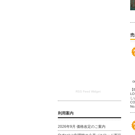
売
【B
RSS Feed Widget
L
し
C
No
利用案内
2026年9月 価格改定のご案内