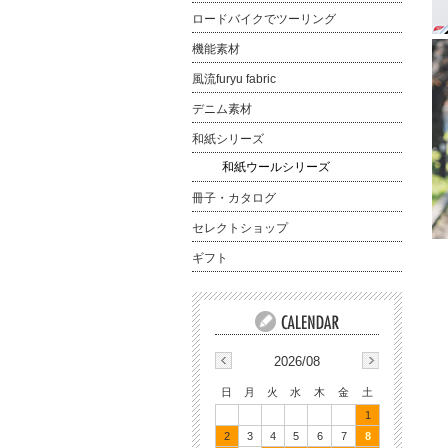
ロードバイクでツーリング
機能素材
風流furyu fabric
デニム素材
和紙シリーズ
和紙ウールシリーズ
冊子・カタログ
セレクトショップ
ギフト
2026/08
日
月
火
水
木
金
土
1
2
3
4
5
6
7
8