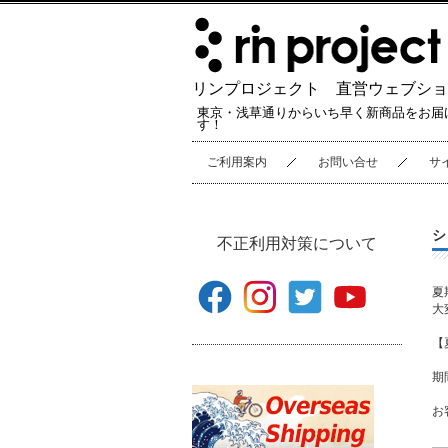
リンプロジェクト 直営ウェブショ
東京・浅草通りからいち早く新商品をお届
す！
ご利用案内
お問い合せ
サ
シ
不正利用対策について
夏
大
【
期
お