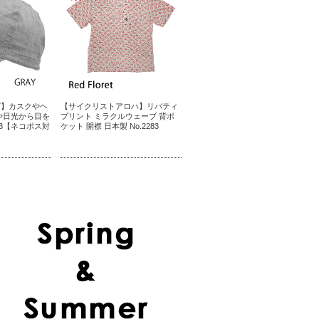
プ】カスクやヘ
【サイクリストアロハ】リバティ
や日光から目を
プリント ミラクルウェーブ 背ポ
503【ネコポス対
ケット 開襟 日本製 No.2283