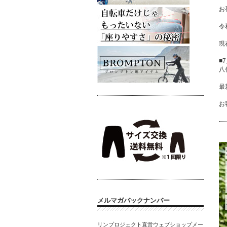
お
令
現
■
八
最
お
メルマガバックナンバー
リンプロジェクト直営ウェブショップメー