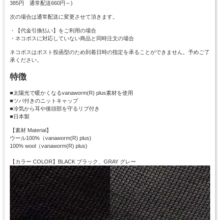
385円 通常配送660円～)
次の場合は通常配送に変更させて頂きます。
・【代金引換払い】をご利用の場合
・ネコポスに対応していない商品と同時注文の場合
ネコポスはポスト投函型のため到着日時の指定を承ることができません。予めご了
承ください。
特徴
■太陽光で暖かくなるvanaworm(R) plus素材を使用
■ツバ付きのニットキャップ
■冷気から耳や後頭部を守るリブ付き
■日本製
【素材 Material】
ウール100%（vanaworm(R) plus)
100% wool（vanaworm(R) plus)
【カラー COLOR】BLACK ブラック、GRAY グレー