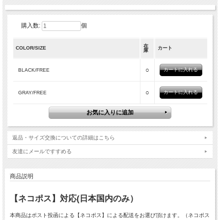
購入数:
個
在
COLOR/SIZE
カート
庫
○
BLACK/FREE
○
GRAY/FREE
返品・サイズ交換についての詳細はこちら
友達にメールですすめる
商品説明
【ネコポス】対応(日本国内のみ）
本商品はポスト投函による【ネコポス】による配送をお選び頂けます。（ネコポス