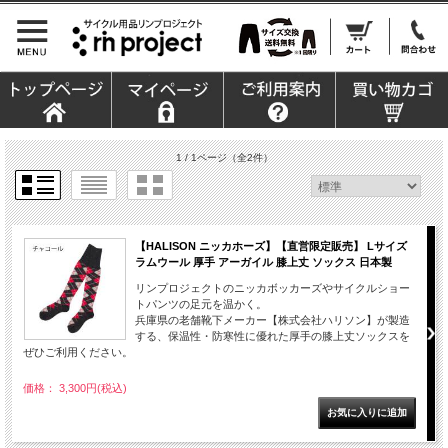
1 / 1ページ
（全2件）
【HALISON ニッカホーズ】【直営限定販売】 Lサイズ
ラムウール 厚手 アーガイル 膝上丈 ソックス 日本製
リンプロジェクトのニッカボッカーズやサイクルショー
トパンツの足元を温かく。
兵庫県の老舗靴下メーカー【株式会社ハリソン】が製造
する、保温性・防寒性に優れた厚手の膝上丈ソックスを
ぜひご利用ください。
価格： 3,300円(税込)