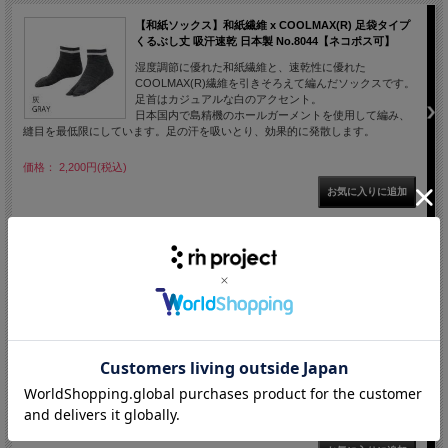
【和紙ソックス】和紙繊維 x COOLMAX(R) 足袋タイプ
くるぶし丈 吸汗速乾 日本製 No.8044【ネコポス可】
湿度調節に優れた和紙繊維と、速乾性に優れた
COOLMAX(R)繊維を引きそろえて編んだソックスです。
足首はカジュアルな白のアクセント。
日本国内で島精機のホールガーメントを使用して編み、
縫目を最低限にしています。足の汗を吸いとり、効果的に発散します。
価格： 2,200円(税込)
【和紙グローブ】和紙繊維 x COOLMAX(R) ハーフフィ
ンガー 吸汗速乾 日本製 滑止 No.8043【ネコポス可】
湿度調節に優れた和紙繊維と、速乾性に優れた
COOLMAX(R)繊維を引きそろえて編んだニットグロー
ブ。
日本国内で島精機ホールガーメントを使用して編み立て
ました。
手の平には滑り止めラバープリント付き。
手の平の汗を吸いとり、効果的に発散します。
価格： 3,300円(税込)