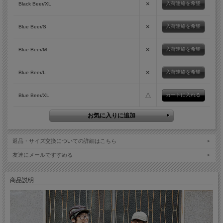
×
入荷連絡を希望
Black Beer/XL
×
入荷連絡を希望
Blue Beer/S
×
入荷連絡を希望
Blue Beer/M
×
入荷連絡を希望
Blue Beer/L
△
Blue Beer/XL
返品・サイズ交換についての詳細はこちら
友達にメールですすめる
商品説明