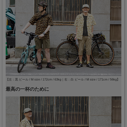
【左：黒 ビール / M size / 172cm / 63kg｜右：白 ビール / M size / 171cm / 56kg】
最高の一杯のために