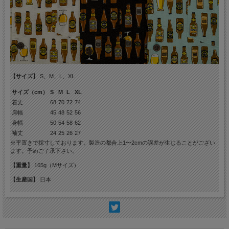
【サイズ】
S、M、L、XL
サイズ（cm）
S
M
L
XL
着丈
68
70
72
74
肩幅
45
48
52
56
身幅
50
54
58
62
袖丈
24
25
26
27
※平置きで採寸しております。製造の都合上1〜2cmの誤差が生じることがござい
ます。予めご了承下さい。
【重量】
165g（Mサイズ）
【生産国】
日本