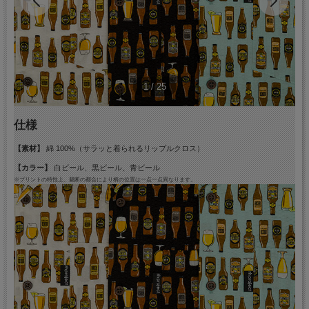
1
/
25
仕様
【素材】
綿 100%（サラッと着られるリップルクロス）
【カラー】
白ビール、黒ビール、青ビール
※プリントの特性上、裁断の都合により柄の位置は一点一点異なります。