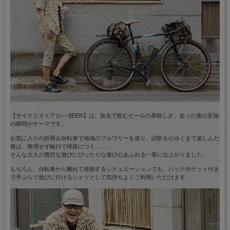
【サイクリストアロハ BEER】は、旅先で飲むビールの美味しさ、走った後の至福
の瞬間がテーマです。
お気に入りの折畳み自転車で地域のブルワリーを巡り、試飲を心ゆくまで楽しんだ
後は、無理せず輪行で帰路につく……。
そんな大人の贅沢な遊びにぴったりな遊び心あふれる一着に仕上がりました。
もちろん、自転車から離れて移動するシチュエーションでも、バックポケット付き
で手ぶらで遊びに行けるシャツとして気持ちよくご利用いただけます。