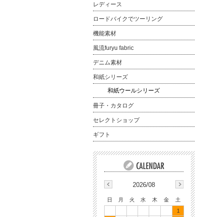
レディース
ロードバイクでツーリング
機能素材
風流furyu fabric
デニム素材
和紙シリーズ
和紙ウールシリーズ
冊子・カタログ
セレクトショップ
ギフト
2026/08
日
月
火
水
木
金
土
1