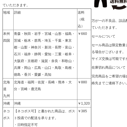
ていただきます。
地域
詳細
送料
（税
万が一の不良品、誤品
込）
ていただきます。
本州
青森・秋田・岩手・宮城・山形・福島・
￥660
セールについて
四国
茨城・栃木・群馬・埼玉・千葉・東京
セール商品は限定数量
都・山梨・神奈川・新潟・長野・富山・
る場合がございます。
石川・福井・静岡・愛知・三重・岐阜・
サイズ交換は可能です
大阪府・京都府・滋賀・奈良・和歌山・
在庫切れ商品について
兵庫・岡山・広島・山口・鳥取・島根・
徳島・香川・愛媛・高知
完売商品をご希望の場
北海
北海道・福岡・佐賀・長崎・熊本・大
￥880
絡先までご連絡下さい
道
分・宮崎・鹿児島
九州
沖縄
沖縄
￥1,320
ネコ
【ネコポス可】と書かれた商品は、ポス
￥385
ポス
ト投函での配送を承ります。
・日時指定不可