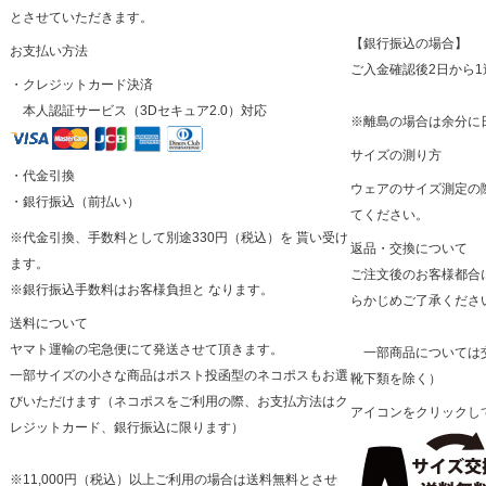
とさせていただきます。
【銀行振込の場合】
お支払い方法
ご入金確認後2日から
・クレジットカード決済
本人認証サービス（3Dセキュア2.0）対応
※離島の場合は余分に
サイズの測り方
・代金引換
ウェアのサイズ測定の
・銀行振込（前払い）
てください。
※代金引換、手数料として別途330円（税込）を 貰い受け
返品・交換について
ます。
ご注文後のお客様都合
※銀行振込手数料はお客様負担と なります。
らかじめご了承くださ
送料について
ヤマト運輸の宅急便にて発送させて頂きます。
一部商品については交
一部サイズの小さな商品はポスト投函型のネコポスもお選
靴下類を除く）
びいただけます（ネコポスをご利用の際、お支払方法はク
アイコンをクリックし
レジットカード、銀行振込に限ります）
※11,000円（税込）以上ご利用の場合は送料無料とさせ