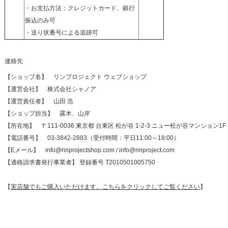
・お支払方法：クレジットカード、銀行
振込のみ可
・送り状番号による追跡可
連絡先
【ショップ名】 リンプロジェクト ウェブショップ
【運営会社】 株式会社シャノア
【運営責任者】 山田 浩
【ショップ担当】 露木、山岸
【所在地】 〒111-0036 東京都 台東区 松が谷 1-2-3 ニュー松が谷マンション1F
【電話番号】 03-3842-2883（受付時間：平日11:00～18:00）
【Eメール】 info@rinprojectshop.com / info@rinproject.com
【適格請求書発行事業者】 登録番号 T2010501005750
【
実店舗でもご購入いただけます。こちらをクリックしてご覧ください
】