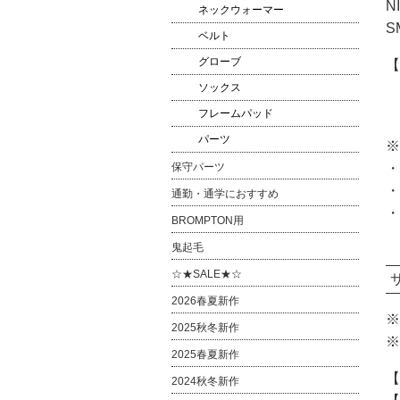
N
ネックウォーマー
S
ベルト
グローブ
【
B
ソックス
※
フレームパッド
パーツ
※
保守パーツ
・
・
通勤・通学におすすめ
・
BROMPTON用
鬼起毛
☆★SALE★☆
2026春夏新作
※
2025秋冬新作
※
2025春夏新作
【
2024秋冬新作