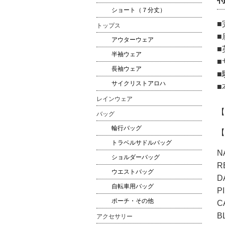
ショート（７分丈）
■
トップス
■
アウターウェア
■
半袖ウェア
■
長袖ウェア
■
サイクリストアロハ
■
レインウェア
【
バッグ
輪行バッグ
【
トラベルサドルバッグ
N
ショルダーバッグ
R
ウエストバッグ
D
自転車用バッグ
P
ポーチ・その他
C
B
アクセサリー