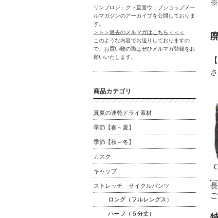
※
リンプロジェクト直営ウェブショップメー
ルマガジンのアーカイブを公開しておりま
す。
＞＞＞過去のメルマガはこちら＜＜＜
このような内容でお送りしておりますの
で、お買い物の際はぜひメルマガ登録をお
願いいたします。
【
さ
商品カテゴリ
真夏の速乾ドライ素材
季節【春～夏】
季節【秋～冬】
カスク
キャップ
長
ストレッチ サイクルパンツ
ご
ロング（フルレングス）
ハーフ（５分丈）