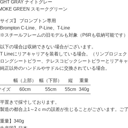
IGHT GRAY ナイトグレー
MOKE GREEN スモークグリーン
サイズ】 ブロンプトン専用
rompton C-Line、P-Line、T-Line
スチールフレームの旧モデルも対象（P6Rも収納可能です）
以下の場合は収納できない場合がございます。
T Lineにリアキャリアを装着している場合。（リンプロジェ
ロングシートピラー、テレスコピックシートピラーとリアキャ
純正以外のハンドルやサドルに交換されている場合。
幅（上部）
幅（下部）
縦
重量
サイズ
60cm
55cm
55cm
340g
平置きで採寸しております。
製造の都合上1～2ｃｍの誤差が生じることがございます。ご
重量】340g