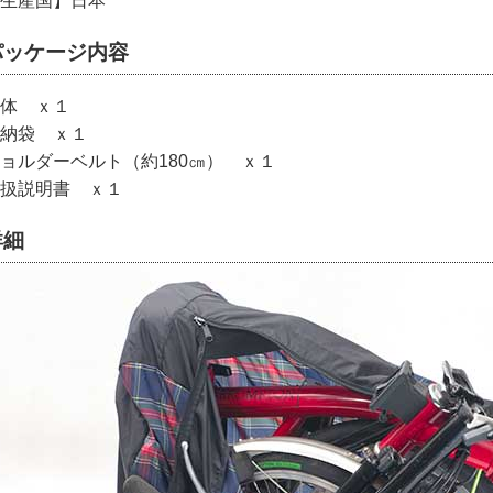
生産国】日本
パッケージ内容
体 ｘ１
納袋 ｘ１
ョルダーベルト（約180㎝） ｘ１
扱説明書 ｘ１
詳細