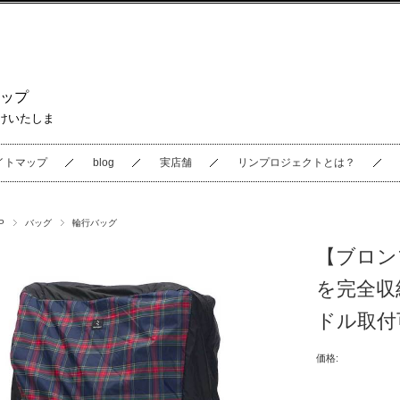
ップ
けいたしま
イトマップ
blog
実店舗
リンプロジェクトとは？
P
バッグ
輪行バッグ
【ブロン
を完全収
ドル取付可
価格: