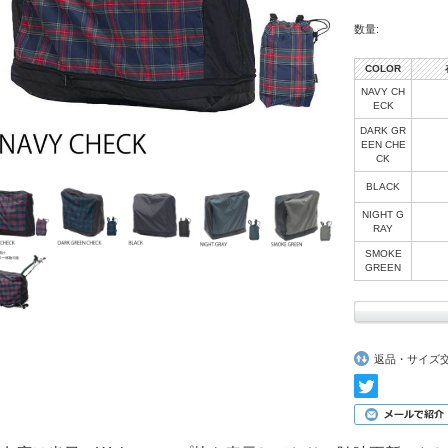
数量:
COLOR
NAVY CH
ECK
DARK GR
EEN CHE
CK
BLACK
NIGHT G
RAY
SMOKE
GREEN
返品・サイズ