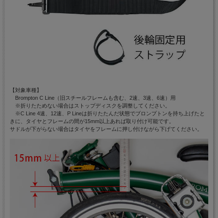
【対象車種】
Brompton C Line（旧スチールフレームも含む、2速、3速、6速）用
※折りたためない場合はストップディスクを調整してください。
※C Line 4速、12速、P Lineは折りたたんだ状態でブロンプトンを持ち上げたと
きに、タイヤとフレームの間が15mm以上あれば取り付け可能です。
サドルが下がらない場合はタイヤをフレームに押し付けながら下げてください。