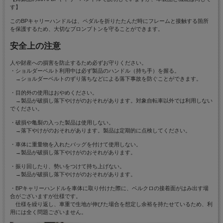
す】
このBPキャリーハンドルは、ペダルを折りたたんだ時にフレームと接触する箇所
を保護するため、大切なブロンプトンを守ることができます。
安全上の注意
人や財産への損害を防止するため必ずお守りください。
・ショルダーベルト利用中は必ず製品のハンドル（持ち手）を握る。
→ショルダーベルトのずり落ちなどによる落下事故を防ぐことができます。
・目的外の使用はおやめください。
→製品が破損し落下やけがのおそれがあります。対象自転車以外では利用しない
でください。
・破損や亀裂の入った製品は使用しない。
→落下やけがのおそれがあります。製品は定期的に点検してください。
・車体に重量物を入れたバッグを付けて使用しない。
→製品が破損し落下やけがのおそれがあります。
・振り回したり、勢いをつけて持ち上げない。
→製品が破損し落下やけがのおそれがあります。
・BPキャリーハンドルを車体に取り付けた際に、ベルクロの接着面がはみ出す場
合がございますが仕様です。
仕様を繰り返し、車重で生地が伸びた場合を想定し余裕を持たせているため、利
用には全く問題ございません。