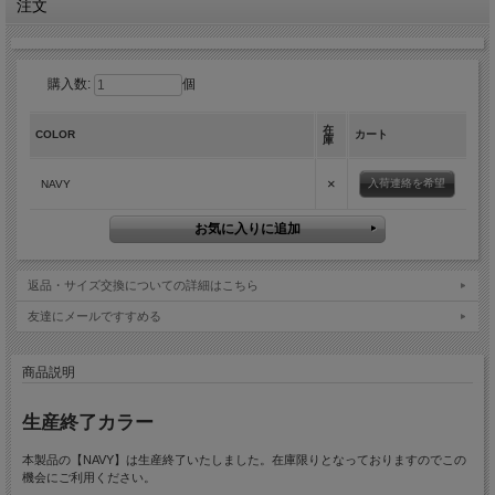
注文
購入数:
個
在
COLOR
カート
庫
×
入荷連絡を希望
NAVY
返品・サイズ交換についての詳細はこちら
友達にメールですすめる
商品説明
生産終了カラー
本製品の【NAVY】は生産終了いたしました。在庫限りとなっておりますのでこの
機会にご利用ください。