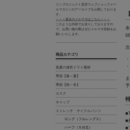
リンプロジェクト直営ウェブショップメー
ルマガジンのアーカイブを公開しておりま
す。
＞＞＞過去のメルマガはこちら＜＜＜
このような内容でお送りしておりますの
本
で、お買い物の際はぜひメルマガ登録をお
願いいたします。
6
次
商品カテゴリ
・
・
真夏の速乾ドライ素材
季節【春～夏】
ま
季節【秋～冬】
予
カスク
キャップ
ストレッチ サイクルパンツ
■
ロング（フルレングス）
■
ハーフ（５分丈）
■