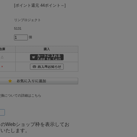
[ポイント還元 44ポイント～]
リンプロジェクト
5131
個
在庫
購入
△
×
交換についての詳細はこちら
のWebショップ枠を表示してお
新いたします。