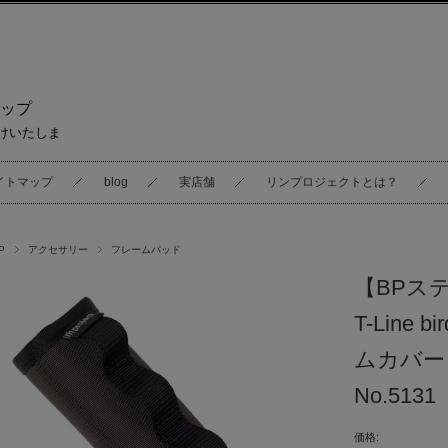
ップ
けいたしま
イトマップ
blog
実店舗
リンプロジェクトとは？
P
アクセサリー
フレームパッド
【BPス
T-Line 
ムカバー
No.51
価格: