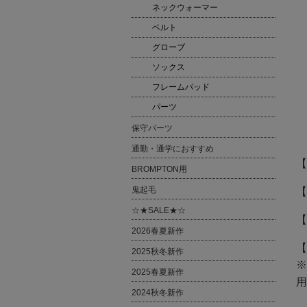
ネックウォーマー
ベルト
グローブ
ソックス
フレームパッド
パーツ
保守パーツ
通勤・通学におすすめ
【
BROMPTON用
鬼起毛
【
☆★SALE★☆
【
2026春夏新作
【
2025秋冬新作
※
2025春夏新作
用
2024秋冬新作