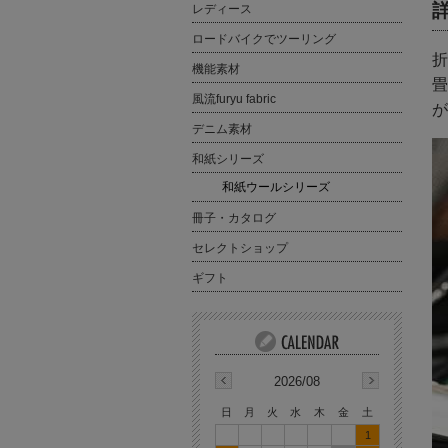
レディース
ロードバイクでツーリング
折
機能素材
畳
風流furyu fabric
が
デニム素材
和紙シリーズ
和紙ウールシリーズ
冊子・カタログ
セレクトショップ
ギフト
2026/08
日
月
火
水
木
金
土
1