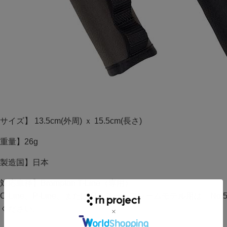
サイズ】 13.5cm(外周) ｘ 15.5cm(長さ)
重量】26g
製造国】日本
対応車種】Brompton T-Line（専用）
C-Line、P-Line、または旧スチールフレームモデル用は
「No
ください。